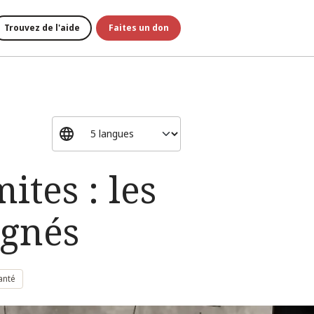
Trouvez de l'aide
Faites un don
ites : les
ignés
anté