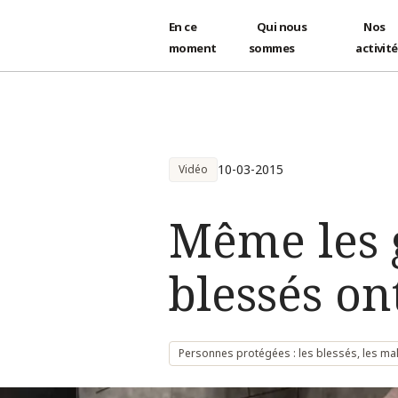
En ce
Qui nous
Nos
moment
sommes
activit
Aller au contenu principal
10-03-2015
Vidéo
Même les g
blessés ont
Personnes protégées : les blessés, les mal