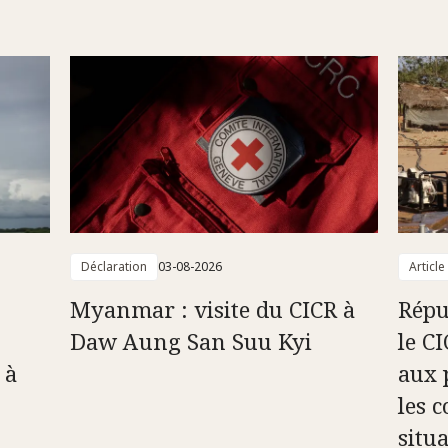
Déclaration
03-08-2026
Article
Myanmar : visite du CICR à
Répu
Daw Aung San Suu Kyi
le C
 à
aux 
les c
situ