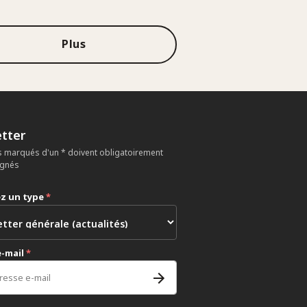
Plus
tter
 marqués d'un * doivent obligatoirement
ignés
ez un type
*
e-mail
*