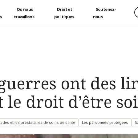
Où nous
Droit et
Soutenez-
és
travaillons
politiques
nous
uerres ont des lim
 le droit d’être so
ades et les prestataires de soins de santé
Les personnes protégées
S