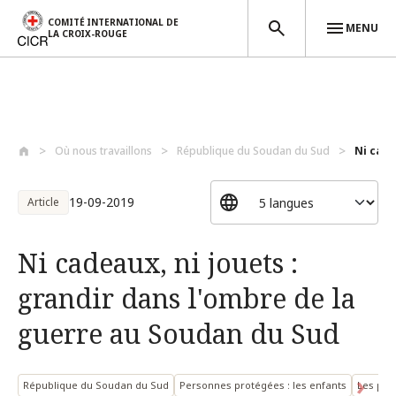
COMITÉ INTERNATIONAL DE
MENU
LA CROIX-ROUGE
Aller au contenu principal
Où nous travaillons
République du Soudan du Sud
Ni cade
19-09-2019
Article
Ni cadeaux, ni jouets :
grandir dans l'ombre de la
guerre au Soudan du Sud
République du Soudan du Sud
Personnes protégées : les enfants
Les per