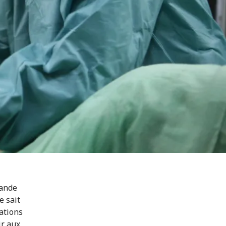
mande
e sait
ations
ir aux