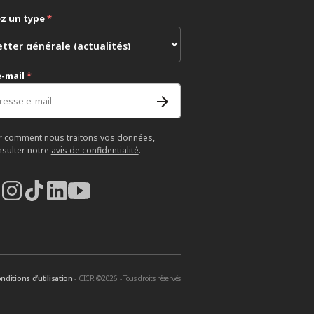
ez un type
*
e-mail
*
r comment nous traitons vos données,
nsulter notre
avis de confidentialité
.
nditions d’utilisation
- CICR ©2026 - Tous droits réservés