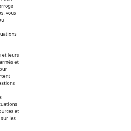
terroge
as, vous
au
tuations
 et leurs
 armés et
pour
rtent
estions
s
tuations
ources et
 sur les