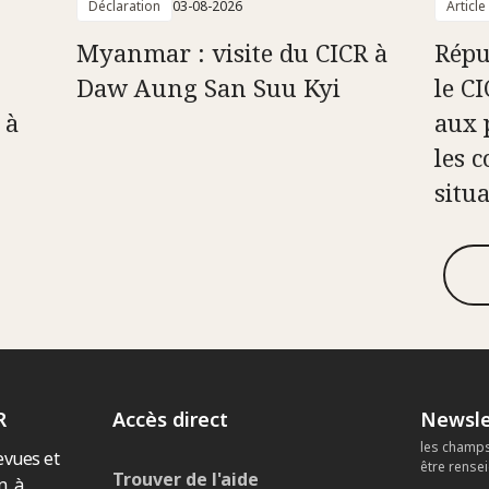
Déclaration
03-08-2026
Article
Myanmar : visite du CICR à
Répu
Daw Aung San Suu Kyi
le C
 à
aux 
les c
situ
R
Accès direct
Newsle
les champs
evues et
être rense
Trouver de l'aide
n, à