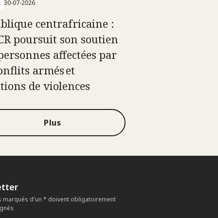
30-07-2026
blique centrafricaine :
ICR poursuit son soutien
personnes affectées par
onflits armés et
ations de violences
Plus
tter
 marqués d'un * doivent obligatoirement
ignés