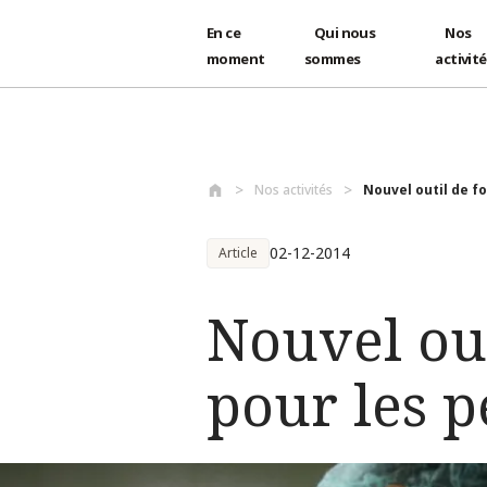
En ce
Qui nous
Nos
moment
sommes
activit
Aller au contenu principal
Nos activités
Nouvel outil de fo
02-12-2014
Article
Nouvel out
pour les p