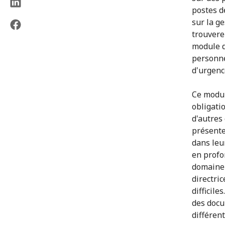
postes d
sur la g
trouvere
module d
personne
d'urgenc
Ce modul
obligatio
d'autres
présente
dans leu
en profo
domaine 
directri
difficile
des docu
différent