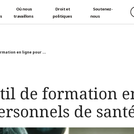
Où nous
Droit et
Soutenez-
és
travaillons
politiques
nous
rmation en ligne pour ...
il de formation e
ersonnels de sant