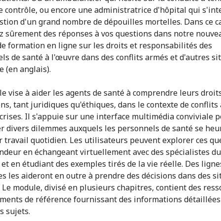
e contrôle, ou encore une administratrice d'hôpital qui s'in
estion d'un grand nombre de dépouilles mortelles. Dans ce c
z sûrement des réponses à vos questions dans notre nouve
e formation en ligne sur les droits et responsabilités des
ls de santé à l'œuvre dans des conflits armés et d'autres si
e (en anglais).
e vise à aider les agents de santé à comprendre leurs droits
ns, tant juridiques qu'éthiques, dans le contexte de conflits
 crises. Il s'appuie sur une interface multimédia conviviale 
r divers dilemmes auxquels les personnels de santé se heu
r travail quotidien. Les utilisateurs peuvent explorer ces qu
ndeur en échangeant virtuellement avec des spécialistes du
et en étudiant des exemples tirés de la vie réelle. Des ligne
ces les aideront en outre à prendre des décisions dans des si
s. Le module, divisé en plusieurs chapitres, contient des ress
ments de référence fournissant des informations détaillées
s sujets.