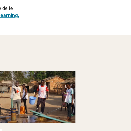
 de le
earning.