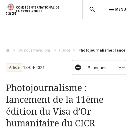
COMITÉ INTERNATIONAL DE
MENU
LA CROIX-ROUGE
Aller au contenu principal
Où nous travaillons
France
Photojournalisme : lancemen
13-04-2021
Article
Photojournalisme :
lancement de la 11ème
édition du Visa d’Or
humanitaire du CICR