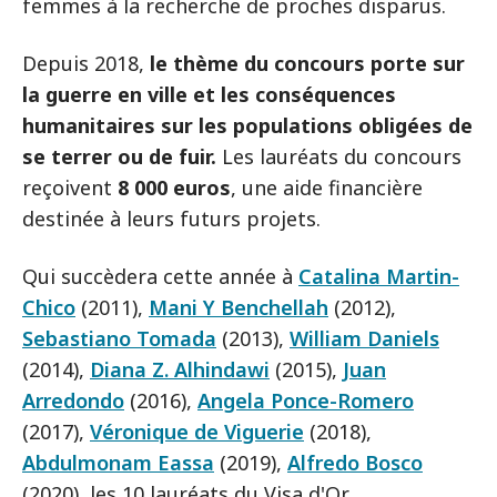
femmes à la recherche de proches disparus.
Depuis 2018,
le thème du concours porte sur
la guerre en ville et les conséquences
humanitaires sur les populations obligées de
se terrer ou de fuir.
Les lauréats du concours
reçoivent
8 000 euros
, une aide financière
destinée à leurs futurs projets.
Qui succèdera cette année à
Catalina Martin-
Chico
(2011),
Mani Y Benchellah
(2012),
Sebastiano Tomada
(2013),
William Daniels
(2014),
Diana Z. Alhindawi
(2015),
Juan
Arredondo
(2016),
Angela Ponce-Romero
(2017),
Véronique de Viguerie
(2018),
Abdulmonam Eassa
(2019),
Alfredo Bosco
(2020), les 10 lauréats du Visa d'Or