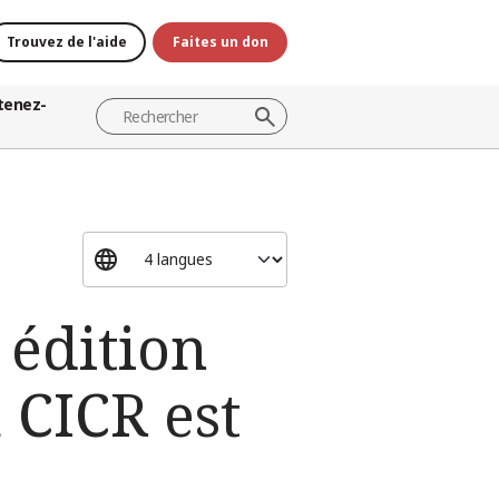
Trouvez de l'aide
Faites un don
tenez-
 édition
 CICR est