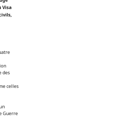
u Visa
ivils,
uatre
ion
e des
me celles
'un
de Guerre