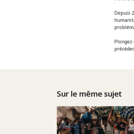
Depuis 20
humanita
probléma
Plongez-
précéden
Sur le même sujet