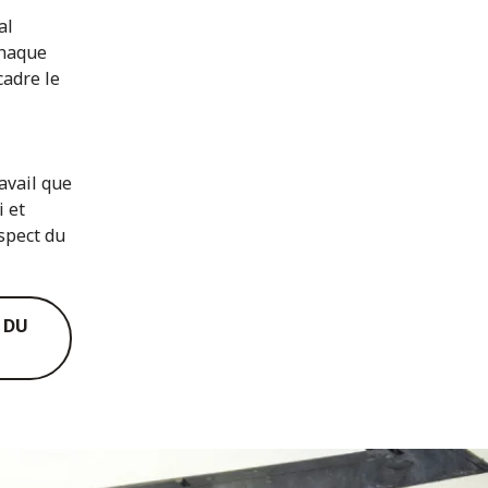
al
chaque
cadre le
ravail que
i et
spect du
 DU