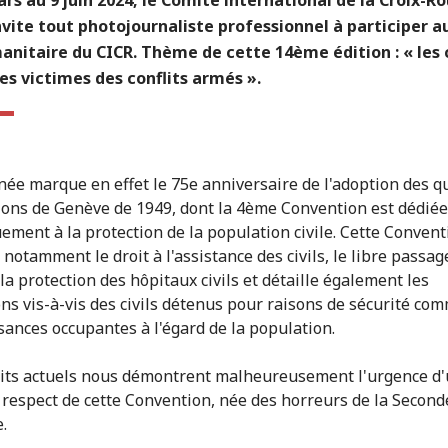
nvite tout photojournaliste professionnel à participer a
anitaire du CICR. Thème de cette 14ème édition : « les c
s victimes des conflits armés ».
née marque en effet le 75e anniversaire de l'adoption des q
ons de Genève de 1949, dont la 4ème Convention est dédiée
uement à la protection de la population civile. Cette Convent
notamment le droit à l'assistance des civils, le libre passag
la protection des hôpitaux civils et détaille également les
ons vis-à-vis des civils détenus pour raisons de sécurité com
sances occupantes à l'égard de la population.
lits actuels nous démontrent malheureusement l'urgence d
 respect de cette Convention, née des horreurs de la Secon
.