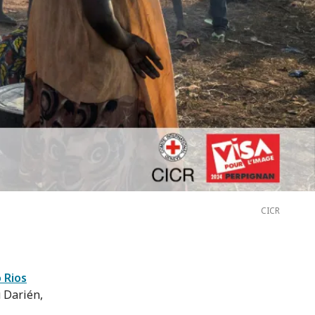
CICR
 Rios
u Darién,