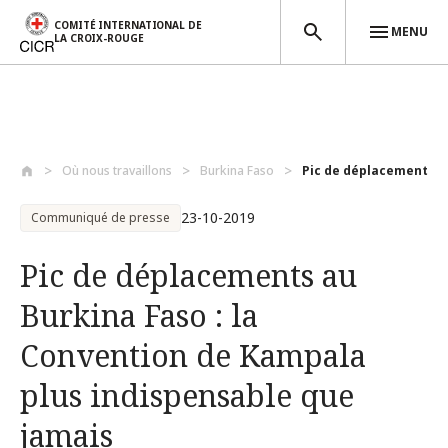
COMITÉ INTERNATIONAL DE
MENU
LA CROIX-ROUGE
Aller au contenu principal
Où nous travaillons
Burkina Faso
Pic de déplacements au 
23-10-2019
Communiqué de presse
Pic de déplacements au
Burkina Faso : la
Convention de Kampala
plus indispensable que
jamais