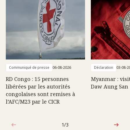
Communiqué de presse
06-08-2026
Déclaration
03-08-2
RD Congo : 15 personnes
Myanmar : visi
libérées par les autorités
Daw Aung San 
congolaises sont remises à
l’AFC/M23 par le CICR
1/3
1sur3