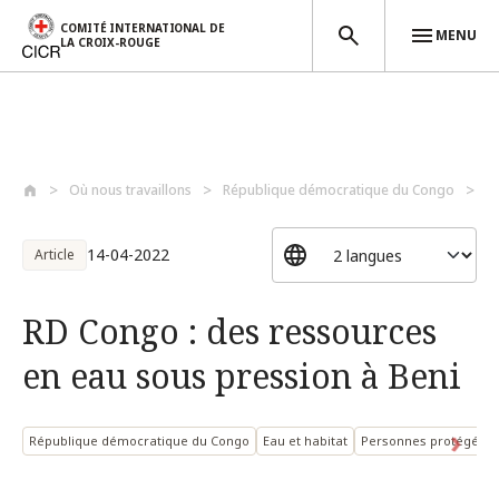
COMITÉ INTERNATIONAL DE
MENU
LA CROIX-ROUGE
Aller au contenu principal
Où nous travaillons
République démocratique du Congo
R
14-04-2022
Article
RD Congo : des ressources
en eau sous pression à Beni
République démocratique du Congo
Eau et habitat
Personnes protégées : 