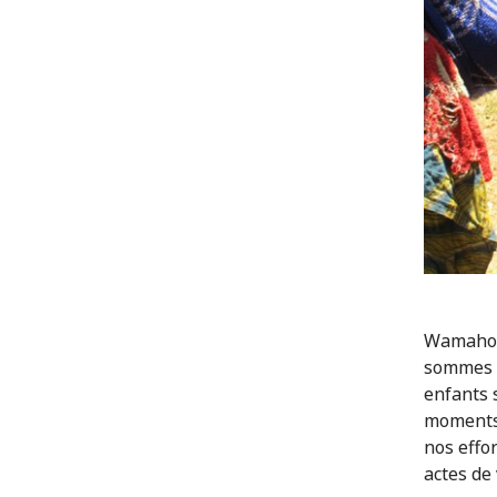
Wamahoro
sommes d
enfants 
moments 
nos effo
actes de 