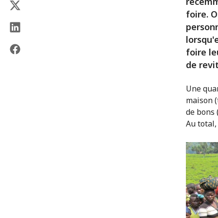
récemme
foire. 
personn
lorsqu'
foire l
de revi
Une quar
maison (t
de bons 
Au total,