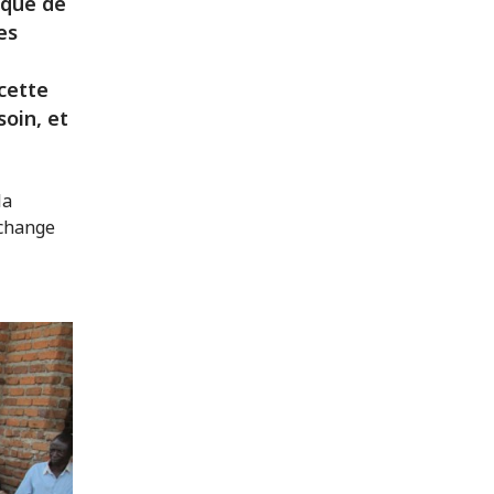
ique de
es
 cette
soin, et
la
échange