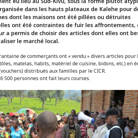
nt eu lieu au Sud-Kivu, sous la forme plutôt atyp
Organisée dans les hauts plateaux de Kalehe pour d
es dont les maisons ont été pillées ou détruites
elles ont été contraintes de fuir les affrontements,
eur a permis de choisir des articles dont elles ont be
taliser le marché local.
antaine de commerçants ont « vendu » divers articles pour 
ôles, matelas, habits, matériel de cuisine, bidons, etc.) en 
(vouchers) distribués aux familles par le CICR.
 6 500 personnes ont fait leurs courses.