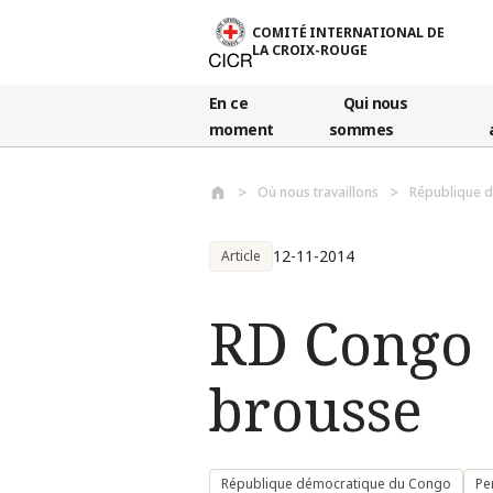
Aller au contenu principal
COMITÉ INTERNATIONAL DE
LA CROIX-ROUGE
En ce
Qui nous
moment
sommes
Où nous travaillons
République 
12-11-2014
Article
RD Congo 
brousse
République démocratique du Congo
Pe