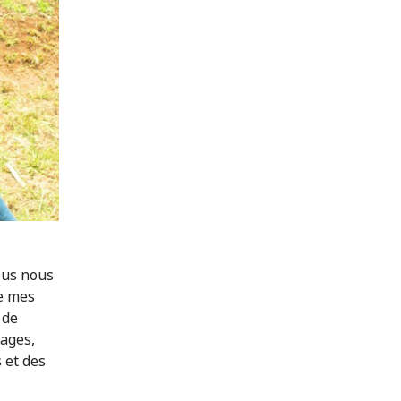
ous nous
e mes
 de
ages,
 et des