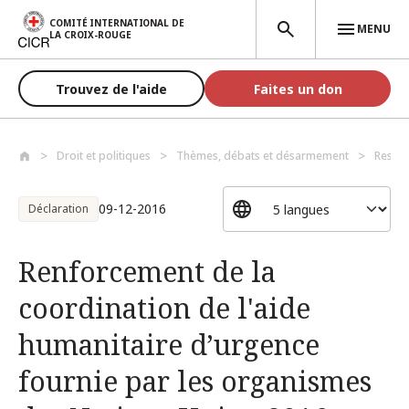
Aller au contenu principal
COMITÉ INTERNATIONAL DE
MENU
LA CROIX-ROUGE
Trouvez de l'aide
Faites un don
Droit et politiques
Thèmes, débats et désarmement
Respec
09-12-2016
Déclaration
Renforcement de la
coordination de l'aide
humanitaire d’urgence
fournie par les organismes