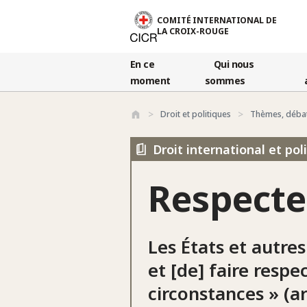
Aller au contenu principal
COMITÉ INTERNATIONAL DE
LA CROIX-ROUGE
En ce
Qui nous
moment
sommes
Droit et politiques
Thèmes, déba
Droit international et po
Respecter
Les États et autres
et [de] faire respe
circonstances » (a