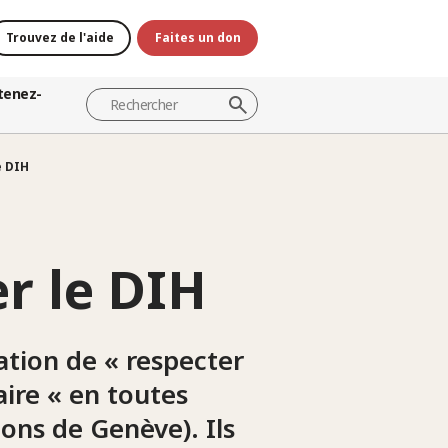
Trouvez de l'aide
Faites un don
tenez-
e DIH
er le DIH
gation de « respecter
aire « en toutes
ons de Genève). Ils