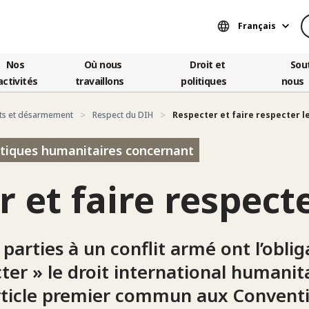
Français
Nos
Où nous
Droit et
Sou
activités
travaillons
politiques
nous
ts et désarmement
Respect du DIH
Respecter et faire respecter l
litiques humanitaires concernant
 et faire respect
 parties à un conflit armé ont l’obli
cter » le droit international humanit
rticle premier commun aux Conventi