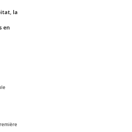
tat, la
s en
ble
première