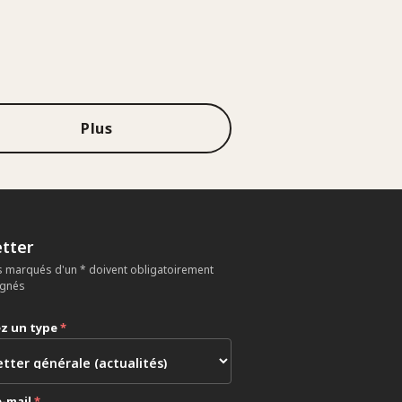
Plus
tter
 marqués d'un * doivent obligatoirement
ignés
ez un type
*
e-mail
*