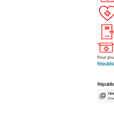
Pour plu
Républiq
Républiq
Tél
Fichi