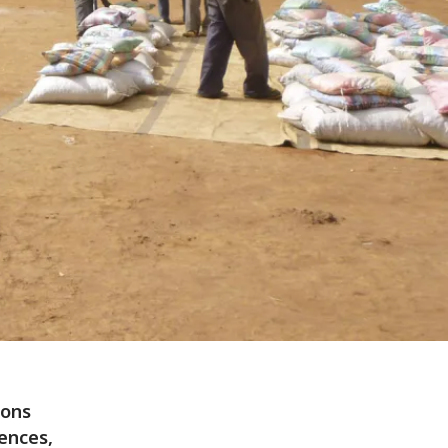
ions
ences,