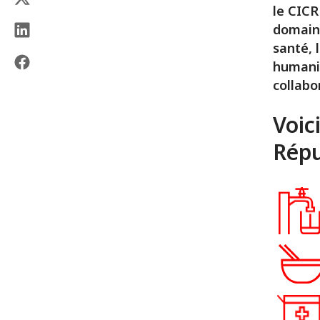
le CICR
domaine
santé, 
humanit
collabo
Voic
Répu