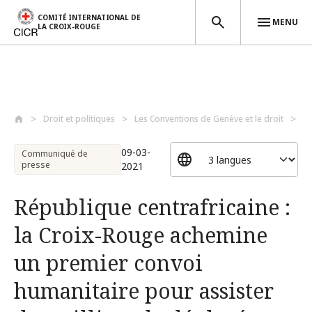
COMITÉ INTERNATIONAL DE
MENU
LA CROIX-ROUGE
Aller au contenu principal
Droit et politiques
Les Conventions de Genève et le droit
Au
09-03-
Communiqué de
presse
2021
République centrafricaine :
la Croix-Rouge achemine
un premier convoi
humanitaire pour assister