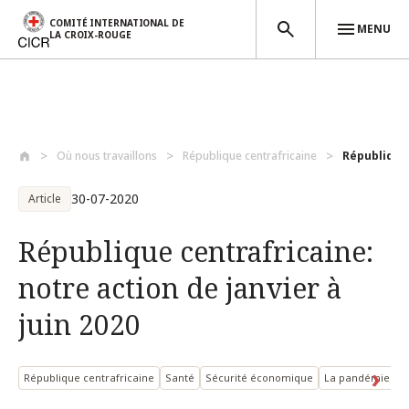
COMITÉ INTERNATIONAL DE
MENU
LA CROIX-ROUGE
Aller au contenu principal
Où nous travaillons
République centrafricaine
République 
30-07-2020
Article
République centrafricaine:
notre action de janvier à
juin 2020
République centrafricaine
Santé
Sécurité économique
La pandémie de 