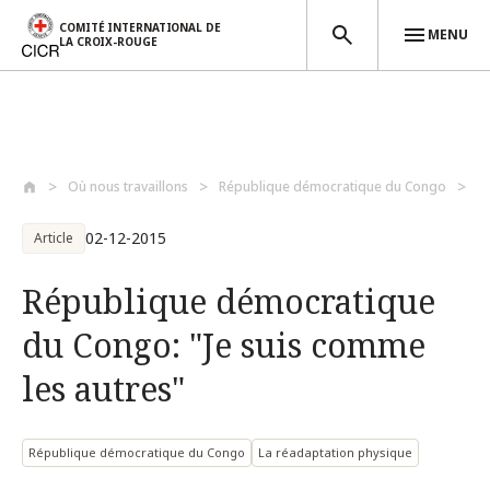
COMITÉ INTERNATIONAL DE
MENU
LA CROIX-ROUGE
Aller au contenu principal
Où nous travaillons
République démocratique du Congo
R
02-12-2015
Article
République démocratique
du Congo: "Je suis comme
les autres"
République démocratique du Congo
La réadaptation physique