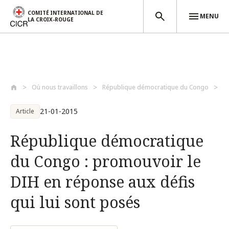
COMITÉ INTERNATIONAL DE
MENU
LA CROIX-ROUGE
Aller au contenu principal
Où nous travaillons
République démocratique du Congo
R
21-01-2015
Article
République démocratique
du Congo : promouvoir le
DIH en réponse aux défis
qui lui sont posés