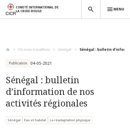
COMITÉ INTERNATIONAL DE
MENU
LA CROIX-ROUGE
Aller au contenu principal
Où nous travaillons
Sénégal
Sénégal : bulletin d’informa
04-05-2021
Publication
Sénégal : bulletin
d’information de nos
activités régionales
Sénégal
Eau et habitat
La réadaptation physique