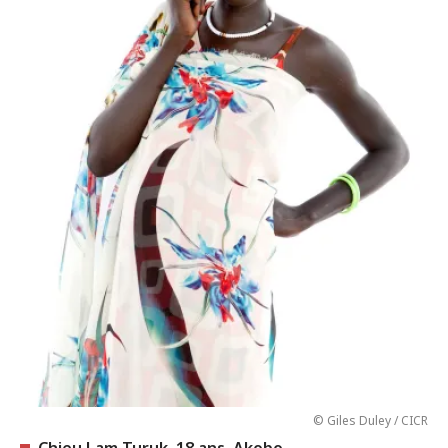
© Giles Duley / CICR
Chieu Lam Turuk, 18 ans, Akobo