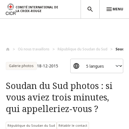
COMITÉ INTERNATIONAL DE
MENU
LA CROIX-ROUGE
Aller au contenu principal
Où nous travaillons
République du Soudan du Sud
Soudan 
18-12-2015
Galerie photos
Soudan du Sud photos : si
vous aviez trois minutes,
qui appelleriez-vous ?
République du Soudan du Sud
Rétablir le contact