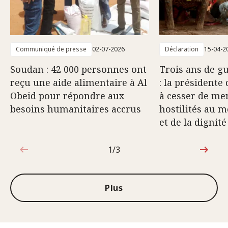
Communiqué de presse
02-07-2026
Déclaration
15-04-2
Soudan : 42 000 personnes ont
Trois ans de g
reçu une aide alimentaire à Al
: la présidente
Obeid pour répondre aux
à cesser de me
besoins humanitaires accrus
hostilités au m
et de la digni
1/3
1sur3
Plus