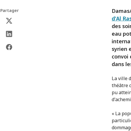
Damas/
Partager
d'Al Ra
des soi
eau pot
interna
syrien 
convoi 
dans le
La ville
théâtre 
pu attein
d'achemi
« La pop
particuli
dommages