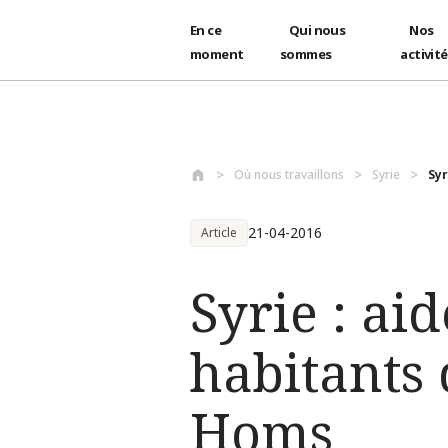
En ce
Qui nous
Nos
moment
sommes
activit
Aller au contenu principal
Où nous travaillons
Syrie
Syr
21-04-2016
Article
Syrie : ai
habitants 
Homs