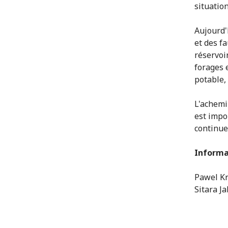
situation
Aujourd'
et des f
réservoi
forages 
potable,
L'achemi
est impor
continue
Informa
Pawel Kr
Sitara J