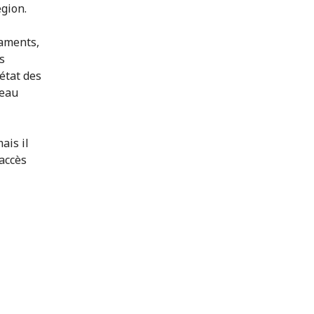
égion.
caments,
s
état des
 eau
ais il
'accès