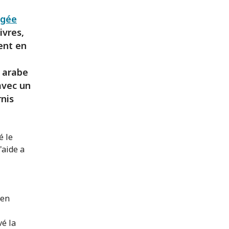
égée
ivres,
ent en
e arabe
avec un
rnis
é le
'aide a
 en
vé la