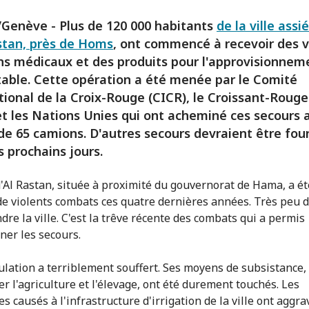
Genève - Plus de 120 000 habitants
de la ville assi
stan, près de Homs
, ont commencé à recevoir des v
ns médicaux et des produits pour l'approvisionnem
able. Cette opération a été menée par le Comité
tional de la Croix-Rouge (CICR), le Croissant-Roug
et les Nations Unies qui ont acheminé ces secours 
de 65 camions. D'autres secours devraient être fou
s prochains jours.
 d'Al Rastan, située à proximité du gouvernorat de Hama, a ét
de violents combats ces quatre dernières années. Très peu d
dre la ville. C'est la trêve récente des combats qui a permis
ner les secours.
ulation a terriblement souffert. Ses moyens de subsistance,
er l'agriculture et l'élevage, ont été durement touchés. Les
 causés à l'infrastructure d'irrigation de la ville ont aggra