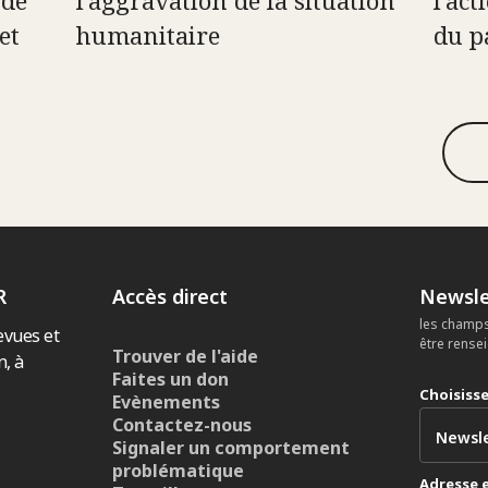
 de
l’aggravation de la situation
l’ac
et
humanitaire
du p
R
Accès direct
Newsle
les champs
evues et
être rense
Trouver de l'aide
n, à
Faites un don
Choisiss
Evènements
Contactez-nous
Signaler un comportement
problématique
Adresse 