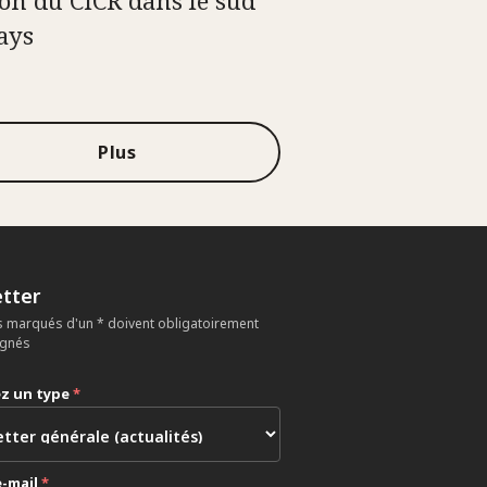
tion du CICR dans le sud
ays
Plus
tter
 marqués d'un * doivent obligatoirement
ignés
ez un type
*
e-mail
*