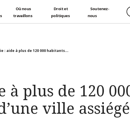
Où nous
Droit et
Soutenez-
és
travaillons
politiques
nous
ie : aide à plus de 120 000 habitants...
de à plus de 120 00
d’une ville assiég