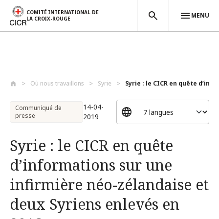
COMITÉ INTERNATIONAL DE
MENU
LA CROIX-ROUGE
Aller au contenu principal
Où nous travaillons
Syrie
Syrie : le CICR en quête d’info
14-04-
Communiqué de
presse
2019
Syrie : le CICR en quête
d’informations sur une
infirmière néo-zélandaise et
deux Syriens enlevés en