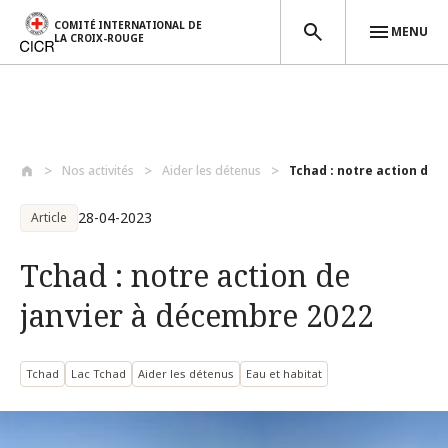
COMITÉ INTERNATIONAL DE
MENU
LA CROIX-ROUGE
Aller au contenu principal
Nos activités
Aider les détenus
Tchad : notre action de j
28-04-2023
Article
Tchad : notre action de
janvier à décembre 2022
Tchad
Lac Tchad
Aider les détenus
Eau et habitat