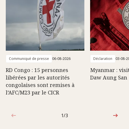
Communiqué de presse
06-08-2026
Déclaration
03-08-2
RD Congo : 15 personnes
Myanmar : visi
libérées par les autorités
Daw Aung San 
congolaises sont remises à
l’AFC/M23 par le CICR
1/3
1sur3