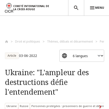
COMITÉ INTERNATIONAL DE
MENU
LA CROIX-ROUGE
Aller au contenu principal
Droit et politiques
Thèmes, débats et désarmement
Perso
03-06-2022
Article
Ukraine: "L'ampleur des
destructions défie
l'entendement"
Ukraine
Russie
Personnes protégées : prisonniers de guerre et détenus