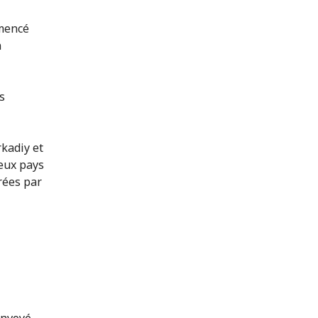
mmencé
n
s
kadiy et
reux pays
rées par
envoyé