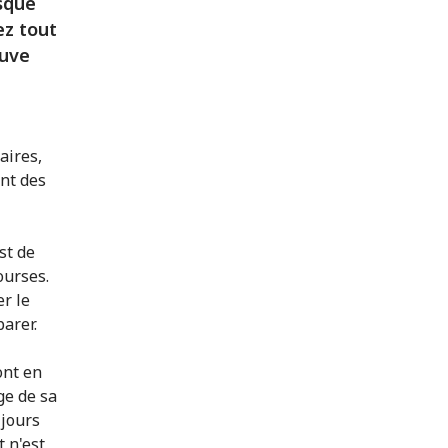
rsque
ez tout
ouve
aires,
ent des
st de
ourses.
r le
parer.
ont en
ge de sa
 jours
t n'est