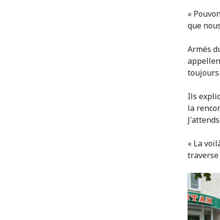
« Pouvon
que nous
Armés du
appellen
toujours
Ils expl
la rencon
J'attends
« La voil
traverse 