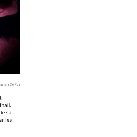
ter-Jan De Pue
t
ihail.
de sa
er les