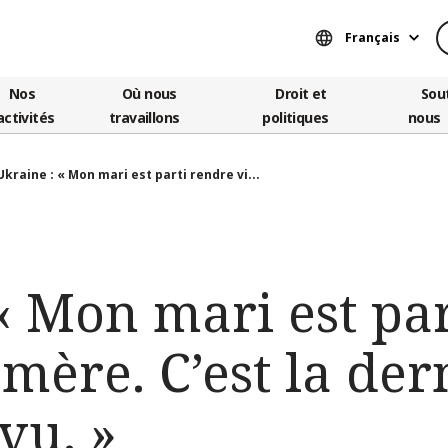
Français
Nos
Où nous
Droit et
Sou
activités
travaillons
politiques
nous
Ukraine : « Mon mari est parti rendre vi...
« Mon mari est pa
 mère. C’est la der
 vu. »