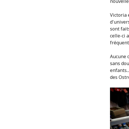
nouvelle
Victoria 
d'univers
sont fai
celle-ci 
fréquent
Aucune o
sans dou
enfants..
des Ostr