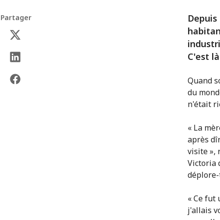
Depuis 
Partager
habitan
industr
C'est l
Quand so
du monde
n'était r
« La mèr
après dîn
visite »,
Victoria 
déplore-t
« Ce fut 
j'allais 