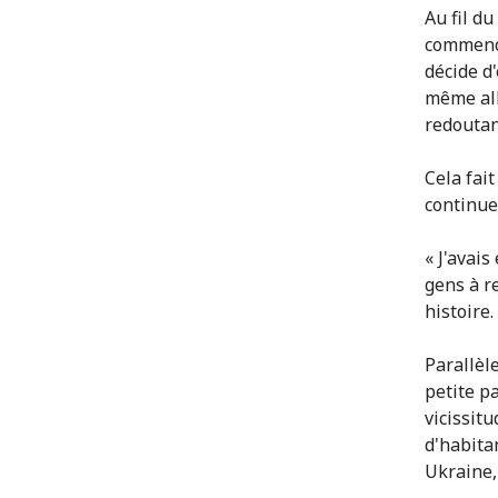
Au fil d
commencé 
décide d'
même all
redoutan
Cela fai
continue 
« J'avai
gens à r
histoire.
Parallèle
petite p
vicissitu
d'habita
Ukraine,