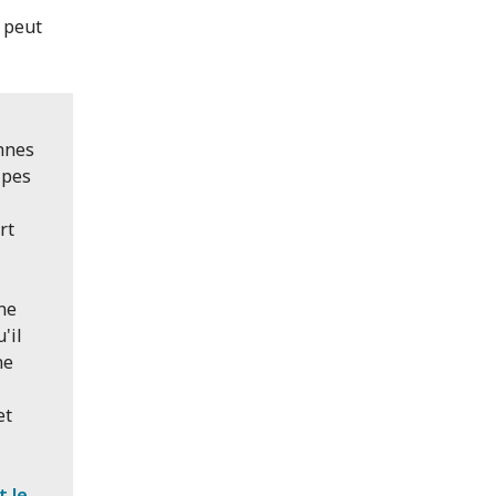
l peut
onnes
ipes
rt
ine
'il
ne
et
t le