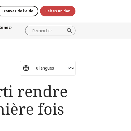
Trouvez de l'aide
Faites un don
tenez-
rti rendre
nière fois