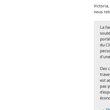
Victoria,
nous retr
La fa
soute
porté
du CI
perso
d'une
Des c
trave
est a
pas p
d'esp
écon
Qu