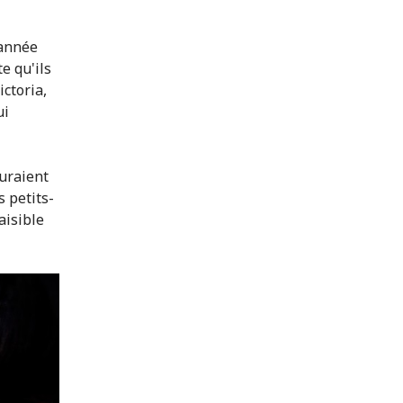
 année
e qu'ils
ictoria,
ui
auraient
 petits-
aisible