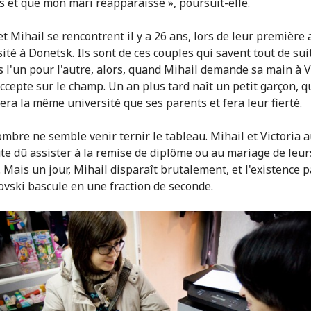
s et que mon mari réapparaisse », poursuit-elle.
et Mihail se rencontrent il y a 26 ans, lors de leur première
ité à Donetsk. Ils sont de ces couples qui savent tout de suit
ts l'un pour l'autre, alors, quand Mihail demande sa main à V
accepte sur le champ. Un an plus tard naît un petit garçon, q
era la même université que ses parents et fera leur fierté.
mbre ne semble venir ternir le tableau. Mihail et Victoria 
te dû assister à la remise de diplôme ou au mariage de leurs
. Mais un jour, Mihail disparaît brutalement, et l'existence p
ovski bascule en une fraction de seconde.