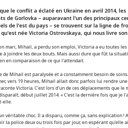
que le conflit a éclaté en Ukraine en avril 2014, les
ts de Gorlovka – auparavant l'un des principaux ce
iels de l'est du pays – se trouvent sur la ligne de fro
à qu'est née Victoria Ostrovskaya, qui nous livre son 
n mari, Mihail, a perdu son emploi, Victoria a eu toutes les
 à joindre les deux bouts. Mais aussi dure que fût la situati
ien en comparaison de ce qui l'attendait.
e de Mihail est paralysée et a constamment besoin de soins.
er, vers 19 heures, Mihail allait donc parfois lui rendre une
 raconte Victoria. C'est lors d'un de ces déplacements que le 
disparaît, début juillet 2014. « C'est la dernière fois que je l'a
-elle.
un véritable choc. Il a disparu, comme ça, sans explication ! 
voir la police deux ou trois fois par jour, en espérant qu'elle a