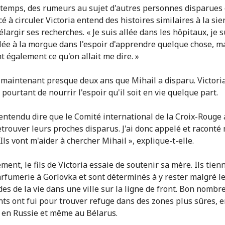
u temps, des rumeurs au sujet d'autres personnes disparues
à circuler. Victoria entend des histoires similaires à la sie
élargir ses recherches. « Je suis allée dans les hôpitaux, je s
ée à la morgue dans l'espoir d'apprendre quelque chose, m
t également ce qu'on allait me dire. »
t maintenant presque deux ans que Mihail a disparu. Victori
pourtant de nourrir l'espoir qu'il soit en vie quelque part.
s entendu dire que le Comité international de la Croix-Rouge a
etrouver leurs proches disparus. J'ai donc appelé et raconté
 Ils vont m'aider à chercher Mihail », explique-t-elle.
ment, le fils de Victoria essaie de soutenir sa mère. Ils tie
arfumerie à Gorlovka et sont déterminés à y rester malgré l
des de la vie dans une ville sur la ligne de front. Bon nombr
nts ont fui pour trouver refuge dans des zones plus sûres, 
 en Russie et même au Bélarus.