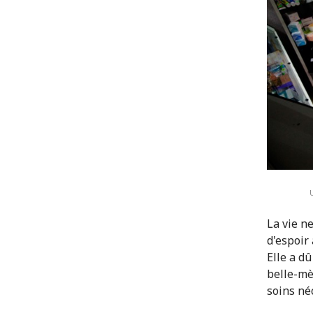
U
La vie ne
d'espoir 
Elle a d
belle-mèr
soins né