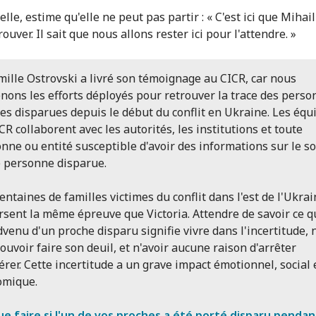
 elle, estime qu'elle ne peut pas partir : « C'est ici que Mihai
ouver. Il sait que nous allons rester ici pour l'attendre. »
mille Ostrovski a livré son témoignage au CICR, car nous
nons les efforts déployés pour retrouver la trace des pers
es disparues depuis le début du conflit en Ukraine. Les équ
CR collaborent avec les autorités, les institutions et toute
nne ou entité susceptible d'avoir des informations sur le so
 personne disparue.
entaines de familles victimes du conflit dans l'est de l'Ukra
rsent la même épreuve que Victoria. Attendre de savoir ce qu
dvenu d'un proche disparu signifie vivre dans l'incertitude, 
ouvoir faire son deuil, et n'avoir aucune raison d'arrêter
érer. Cette incertitude a un grave impact émotionnel, social 
omique.
e faire si l'un de vos proches a été porté disparu pendan