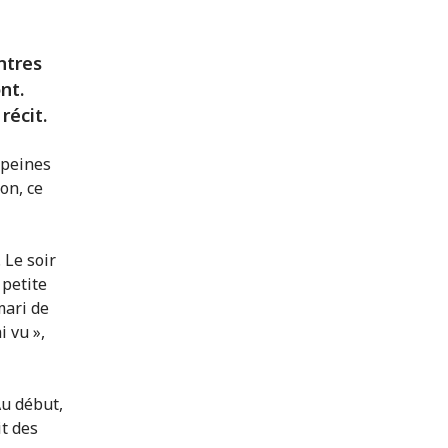
ntres
nt.
récit.
 peines
on, ce
 Le soir
 petite
mari de
i vu »,
Au début,
it des