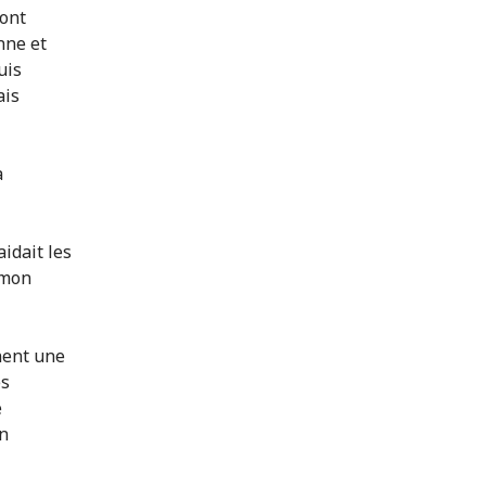
 ont
nne et
uis
ais
a
idait les
 mon
nnent une
es
e
en