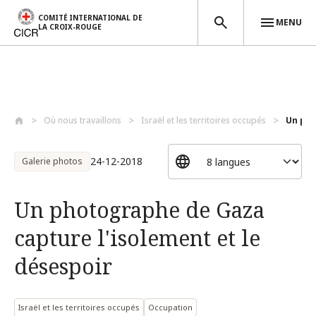
COMITÉ INTERNATIONAL DE
MENU
LA CROIX-ROUGE
Aller au contenu principal
Où nous travaillons
Israël et les territoires occupés
Un pho
24-12-2018
Galerie photos
Un photographe de Gaza
capture l'isolement et le
désespoir
Israël et les territoires occupés
Occupation