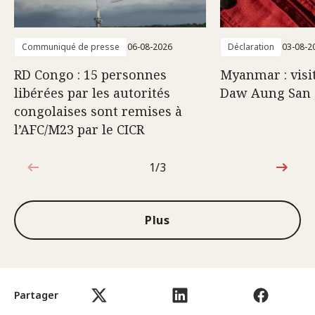
Communiqué de presse
06-08-2026
Déclaration
03-08-2
RD Congo : 15 personnes
Myanmar : visi
libérées par les autorités
Daw Aung San 
congolaises sont remises à
l’AFC/M23 par le CICR
1/3
1sur3
Plus
Partager