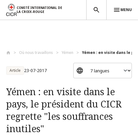
COMITÉ INTERNATIONAL DE
MENU
LA CROIX-ROUGE
Aller au contenu principal
Où nous travaillons
Yémen
Yémen : en visite dans le pays
23-07-2017
Article
Yémen : en visite dans le
pays, le président du CICR
regrette "les souffrances
inutiles"