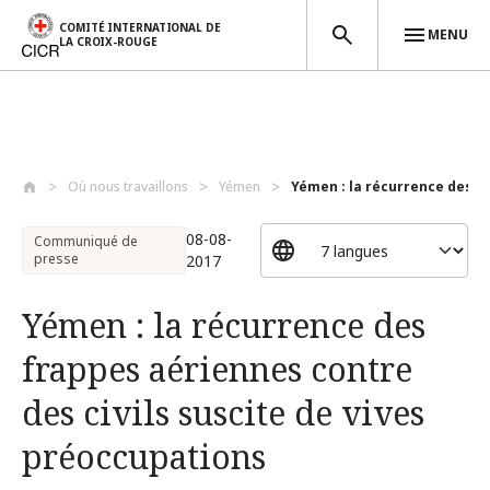
COMITÉ INTERNATIONAL DE
MENU
LA CROIX-ROUGE
Aller au contenu principal
Où nous travaillons
Yémen
Yémen : la récurrence des fr
08-08-
Communiqué de
presse
2017
Yémen : la récurrence des
frappes aériennes contre
des civils suscite de vives
préoccupations