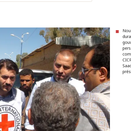
Nous
dura
gouv
pers
comb
CICR
Saad
prés