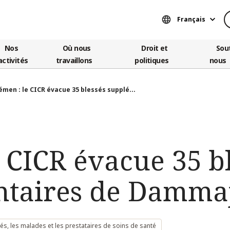
Français
Nos
Où nous
Droit et
Sou
activités
travaillons
politiques
nous
émen : le CICR évacue 35 blessés supplé...
 CICR évacue 35 b
ntaires de Damma
és, les malades et les prestataires de soins de santé