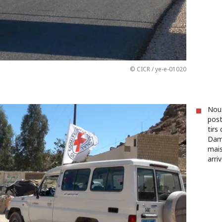
© CICR / ye-e-01020
Nous
post
tirs
Damm
mais
arri