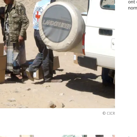
ont 
norm
© CICR