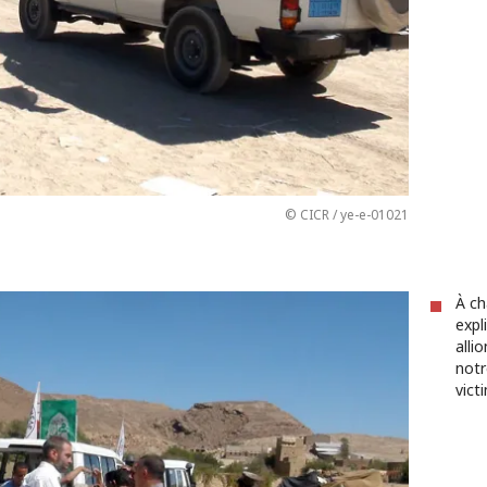
© CICR / ye-e-01021
À ch
expl
alli
notr
vict