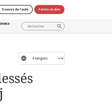
Trouvez de l'aide
Faites un don
tenez-
lessés
j