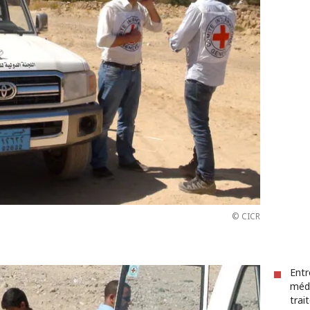
© CICR
Entr
méd
trai