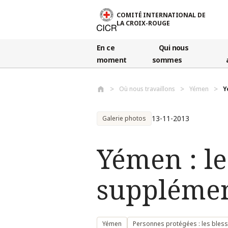
Aller au contenu principal
COMITÉ INTERNATIONAL DE
LA CROIX-ROUGE
En ce
Qui nous
moment
sommes
Où nous travaillons
Yémen
Y
13-11-2013
Galerie photos
Yémen : le
suppléme
Yémen
Personnes protégées : les bless