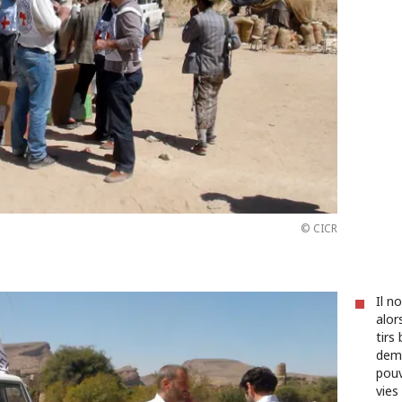
© CICR
Il n
alor
tirs
dema
pouv
vies