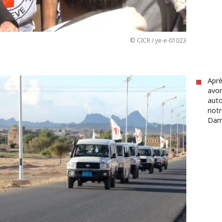
© CICR / ye-e-01023
Aprè
avon
auto
notr
Dam