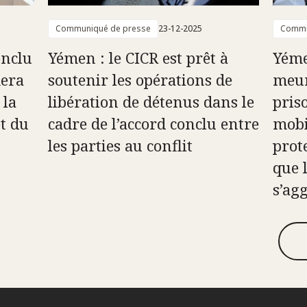
Communiqué de presse
23-12-2025
Commu
onclu
Yémen : le CICR est prêt à
Yéme
era
soutenir les opérations de
meur
 la
libération de détenus dans le
pris
et du
cadre de l’accord conclu entre
mobil
les parties au conflit
prote
que 
s’ag