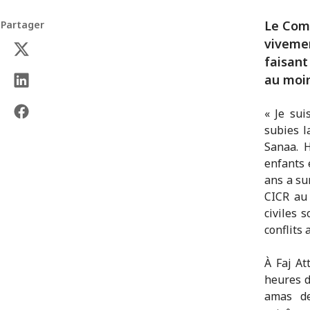
Le Comi
Partager
vivemen
faisant
au moin
« Je sui
subies l
Sanaa. 
enfants 
ans a su
CICR au 
civiles 
conflits 
À Faj At
heures d
amas de