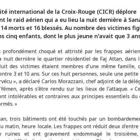
té international de la Croix-Rouge (CICR) déplore
t le raid aérien qui a eu lieu la nuit dernière à San
 14 morts et 16 blessés. Au nombre des victimes fi
s cinq enfants, dont le plus jeune n'avait que 3 ans
s profondément choqué et attristé par les frappes aérie
a nuit dernière le quartier résidentiel de Faj Attan, dans 
Huit des victimes étaient membres d'une même famille, d
entre 3 et 10 ans. Sur ces huit personnes, seule une petite f
rvécu », a déclaré Carlos Morazzani, chef adjoint de la délé
Yémen, après s'être rendu sur les lieux de l'attaque. « C
sont intolérables et contraires aux principes essentiels du 
armés. »
tan, trois bâtiments ont été touchés par un bombardeme
u matin, heure locale. Les frappes ont réduit deux d'entre
 ruines et ont gravement endommagé le troisième,