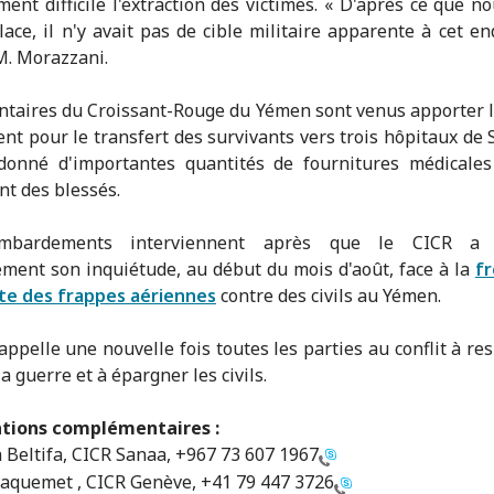
ent difficile l'extraction des victimes. « D'après ce que n
lace, il n'y avait pas de cible militaire apparente à cet end
M. Morazzani.
ntaires du Croissant-Rouge du Yémen sont venus apporter l
t pour le transfert des survivants vers trois hôpitaux de 
donné d'importantes quantités de fournitures médicales
nt des blessés.
mbardements interviennent après que le CICR a 
ment son inquiétude, au début du mois d'août, face à la
f
te des frappes aériennes
contre des civils au Yémen.
appelle une nouvelle fois toutes les parties au conflit à res
la guerre et à épargner les civils.
tions complémentaires :
Beltifa, CICR Sanaa,
+967 73 607 1967
Jaquemet , CICR Genève,
+41 79 447 3726