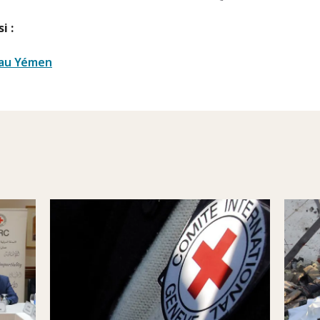
i :
 au Yémen