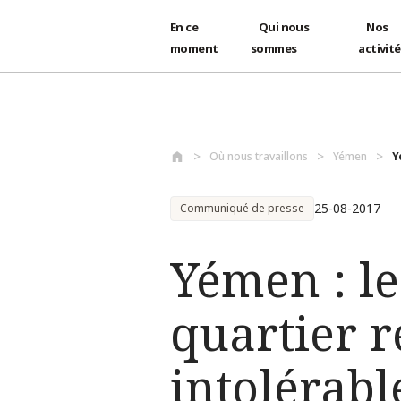
En ce
Qui nous
Nos
moment
sommes
activit
Aller au contenu principal
Où nous travaillons
Yémen
Y
25-08-2017
Communiqué de presse
Yémen : le
quartier r
intolérabl