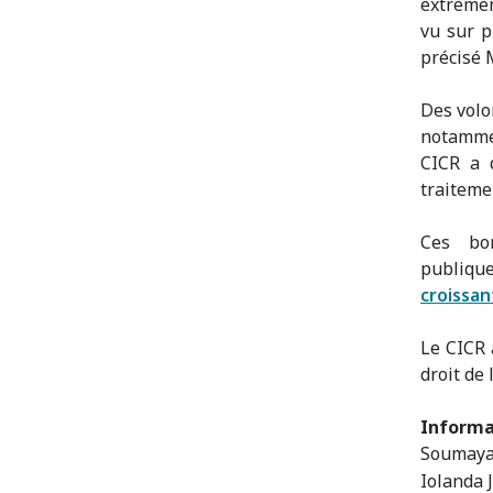
extrêmem
vu sur p
précisé 
Des volo
notammen
CICR a 
traiteme
Ces bo
publique
croissan
Le CICR 
droit de 
Informa
Soumaya 
Iolanda 