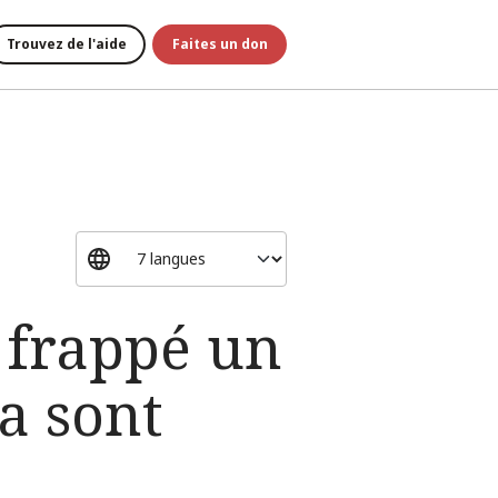
Trouvez de l'aide
Faites un don
t frappé un
a sont