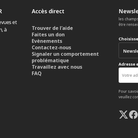
R
Accès direct
Newsle
les champs
evues et
être rense
Trouver de l'aide
n, à
Faites un don
Choisiss
Evènements
Contactez-nous
Signaler un comportement
problématique
Adresse 
Travaillez avec nous
FAQ
Pour savoi
veuillez co