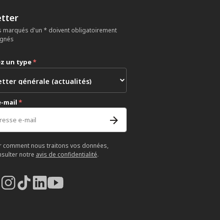
tter
 marqués d'un * doivent obligatoirement
ignés
ez un type
*
e-mail
*
r comment nous traitons vos données,
nsulter notre
avis de confidentialité
.