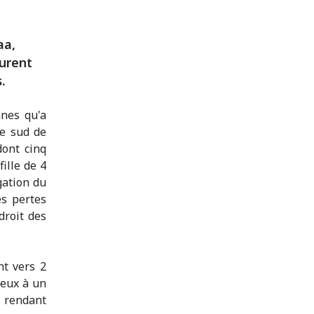
aa,
gurent
.
nnes qu'a
le sud de
ont cinq
ille de 4
gation du
es pertes
droit des
nt vers 2
 eux à un
 rendant