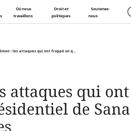
Où nous
Droit et
Soutenez-
és
travaillons
politiques
nous
émen : les attaques qui ont frappé un q...
s attaques qui on
ésidentiel de Sana
es