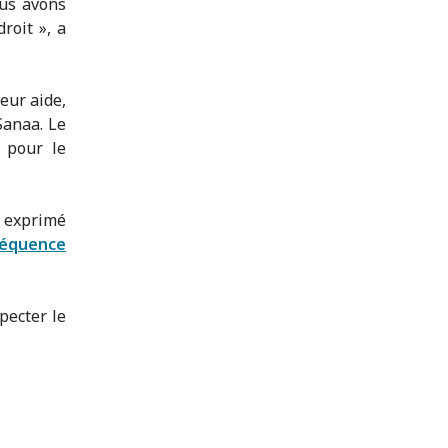
ous avons
roit », a
eur aide,
Sanaa. Le
 pour le
exprimé
réquence
pecter le