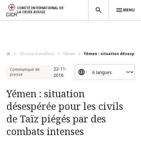
COMITÉ INTERNATIONAL DE
MENU
LA CROIX-ROUGE
Aller au contenu principal
Où nous travaillons
Yémen
Yémen : situation désespérée
22-11-
Communiqué de
presse
2016
Yémen : situation
désespérée pour les civils
de Taïz piégés par des
combats intenses