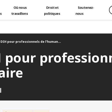
Où nous
Droit et
Soutenez-
és
travaillons
politiques
nous
 DIH pour professionnels de l’human...
 pour profession
aire
l