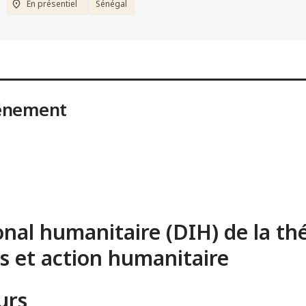
En présentiel
Sénégal
vénement
onal humanitaire (DIH) de la thé
es et action humanitaire
urs