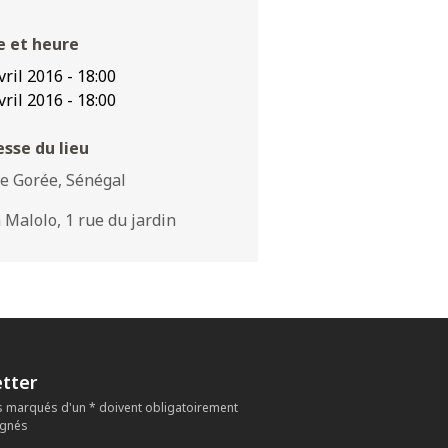
e et heure
vril 2016
-
18:00
vril 2016
-
18:00
sse du lieu
de Gorée, Sénégal
a Malolo, 1 rue du jardin
tter
 marqués d'un * doivent obligatoirement
ignés