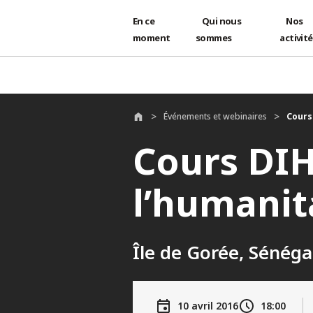
En ce
Qui nous
Nos
moment
sommes
activit
Aller au contenu principal
Événements et webinaires
Cours
Cours DIH
l’humanit
Île de Gorée, Sénéga
10 avril 2016
18:00