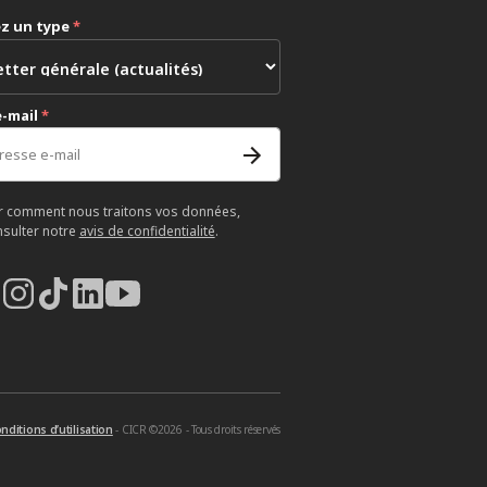
ez un type
*
e-mail
*
r comment nous traitons vos données,
nsulter notre
avis de confidentialité
.
nditions d’utilisation
- CICR ©2026 - Tous droits réservés