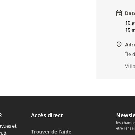
Dat
10 a
15 a
Adre
Île 
Vill
R
Accès direct
Newsle
les champs
evues et
être rense
Trouver de l'aide
n, à