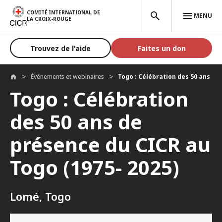
Aller au contenu principal
COMITÉ INTERNATIONAL DE
MENU
LA CROIX-ROUGE
Trouvez de l'aide
Faites un don
Événements et webinaires
Togo : Célébration des 50 ans de 
Togo : Célébration
des 50 ans de
présence du CICR au
Togo (1975- 2025)
Lomé, Togo