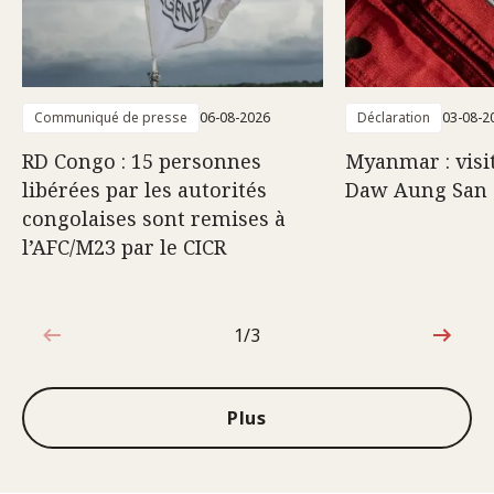
Communiqué de presse
06-08-2026
Déclaration
03-08-2
RD Congo : 15 personnes
Myanmar : visi
libérées par les autorités
Daw Aung San 
congolaises sont remises à
l’AFC/M23 par le CICR
1/3
1sur3
Plus