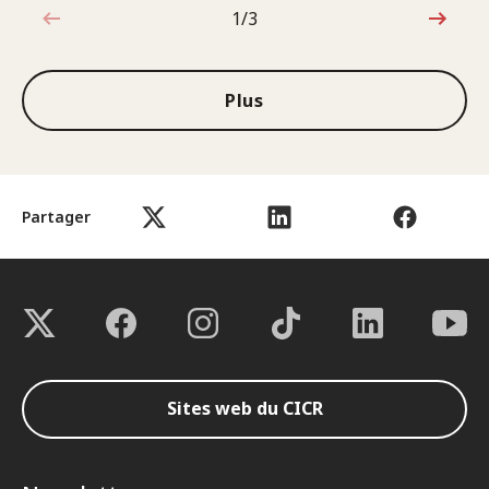
1/3
1sur3
Plus
Partager
Sites web du CICR