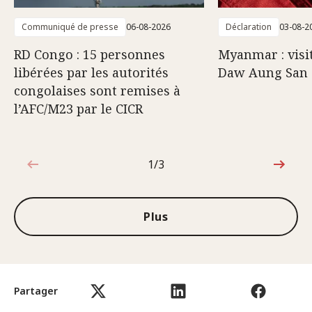
Communiqué de presse
06-08-2026
Déclaration
03-08-2
RD Congo : 15 personnes
Myanmar : visi
libérées par les autorités
Daw Aung San 
congolaises sont remises à
l’AFC/M23 par le CICR
1/3
1sur3
Plus
Partager