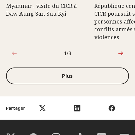
Myanmar : visite du CICR à
République cent
Daw Aung San Suu Kyi
CICR poursuit 
personnes affec
conflits armés 
violences
1/3
1sur3
Plus
Partager