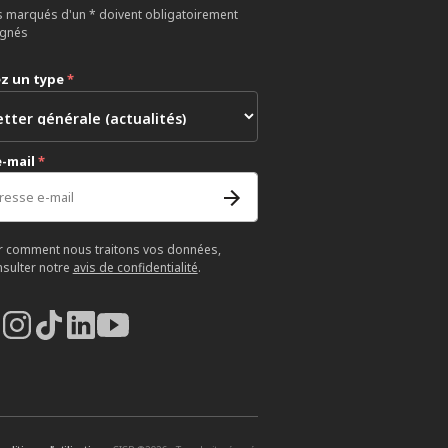
 marqués d'un * doivent obligatoirement
ignés
ez un type
*
e-mail
*
r comment nous traitons vos données,
nsulter notre
avis de confidentialité
.