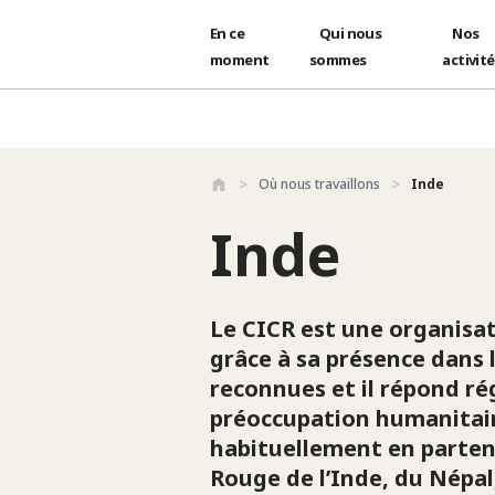
En ce
Qui nous
Nos
moment
sommes
activit
Aller au contenu principal
Où nous travaillons
Inde
Inde
Le CICR est une organisat
grâce à sa présence dans 
reconnues et il répond r
préoccupation humanitaire,
habituellement en partena
Rouge de l’Inde, du Népal