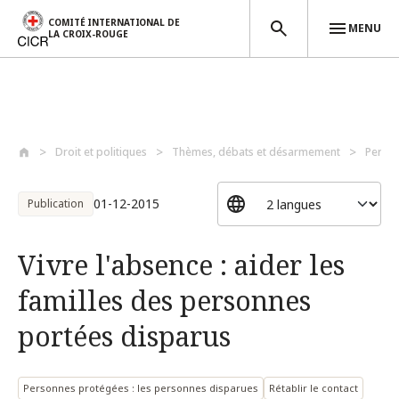
COMITÉ INTERNATIONAL DE
MENU
LA CROIX-ROUGE
Aller au contenu principal
Droit et politiques
Thèmes, débats et désarmement
Perso
01-12-2015
Publication
Vivre l'absence : aider les
familles des personnes
portées disparus
Personnes protégées : les personnes disparues
Rétablir le contact