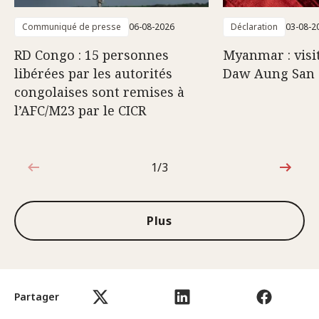
Communiqué de presse
06-08-2026
Déclaration
03-08-2
RD Congo : 15 personnes
Myanmar : visi
libérées par les autorités
Daw Aung San 
congolaises sont remises à
l’AFC/M23 par le CICR
1/3
1sur3
Plus
Partager