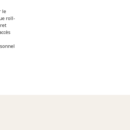
 le
e roll-
ret
accès
rsonnel