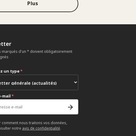
Plus
tter
 marqués d'un * doivent obligatoirement
ignés
ez un type
*
e-mail
*
r comment nous traitons vos données,
nsulter notre
avis de confidentialité
.