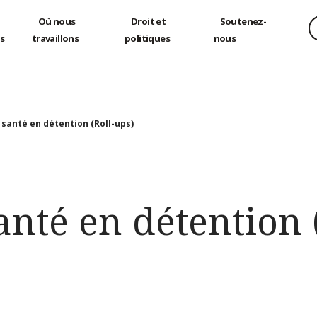
Où nous
Droit et
Soutenez-
és
travaillons
politiques
nous
 santé en détention (Roll-ups)
anté en détention 