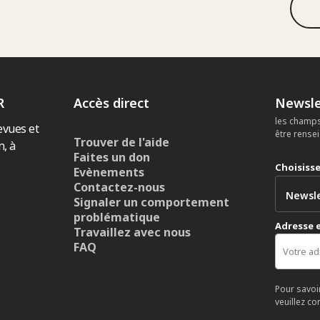
R
Accès direct
Newsle
les champs
evues et
être rense
Trouver de l'aide
n, à
Faites un don
Choisiss
Evènements
Contactez-nous
Signaler un comportement
problématique
Adresse 
Travaillez avec nous
FAQ
Pour savoi
veuillez co