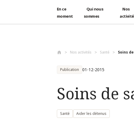
En ce
Qui nous
Nos
moment
sommes
activit
Aller au contenu principal
Nos activités
Santé
Soins de
01-12-2015
Publication
Soins de s
Santé
Aider les détenus