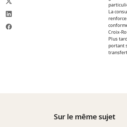
particul
La consul
renforce
conformé
Croix-Ro
Plus tar
portant 
transfert
Sur le même sujet