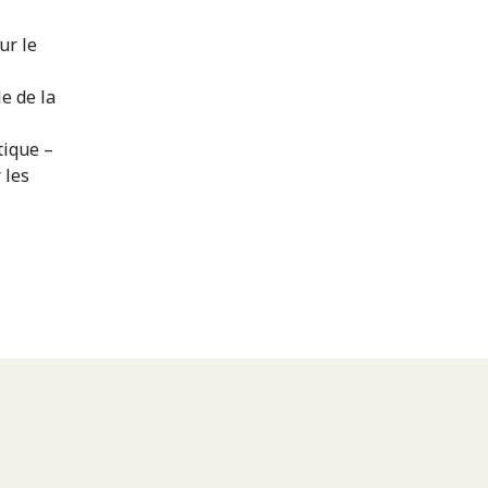
ur le
e de la
tique –
 les