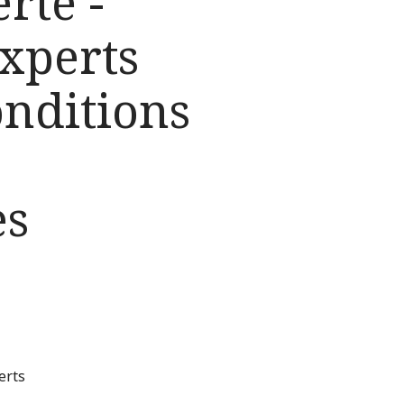
rté -
xperts
nditions
es
erts