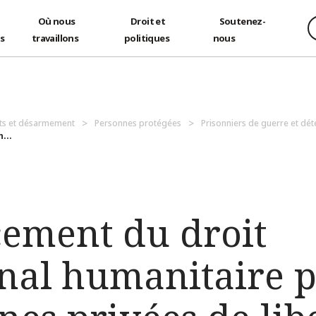
Où nous
Droit et
Soutenez-
és
travaillons
politiques
nous
ts et désarmement
Personnes protégées
Prisonniers de guerre et dé
...
cement du droit
onal humanitaire 