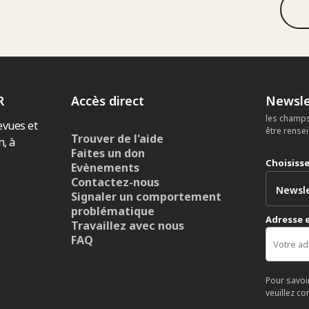
R
Accès direct
Newsle
les champs
evues et
être rense
Trouver de l'aide
n, à
Faites un don
Choisiss
Evènements
Contactez-nous
Signaler un comportement
problématique
Adresse 
Travaillez avec nous
FAQ
Pour savoi
veuillez co