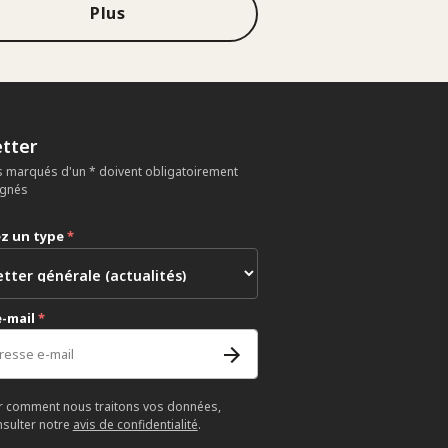
Plus
tter
 marqués d'un * doivent obligatoirement
ignés
ez un type
*
e-mail
*
r comment nous traitons vos données,
nsulter notre
avis de confidentialité
.