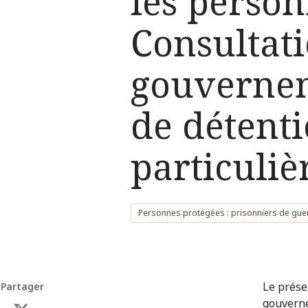
les person
Consultat
gouvernem
de détenti
particuli
Personnes protégées : prisonniers de gue
Le prése
Partager
gouverne