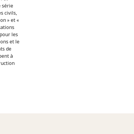
 série
 civils,
on » et «
tations
pour les
ons et le
ts de
pent à
ruction