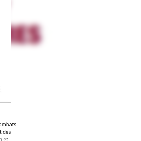
combats
t des
n et