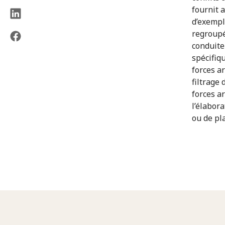
fournit 
d’exempl
regroupés
conduite
spécifiq
forces a
filtrage
forces a
l’élabora
ou de pl