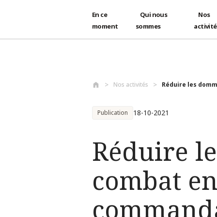
En ce
Qui nous
Nos
moment
sommes
activit
Aller au contenu principal
Nos activités
Réduire les domma
18-10-2021
Publication
Réduire l
combat en
command