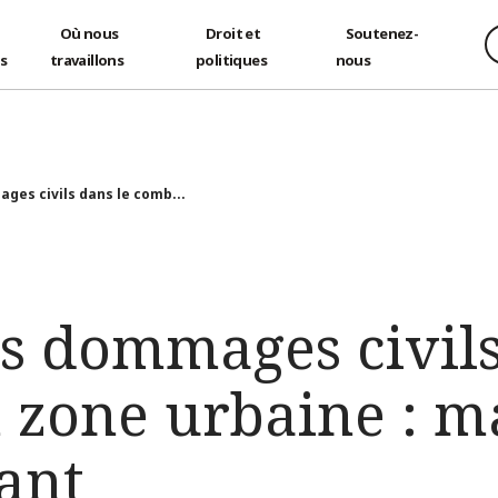
Où nous
Droit et
Soutenez-
és
travaillons
politiques
nous
ges civils dans le comb...
es dommages civils
 zone urbaine : m
ant