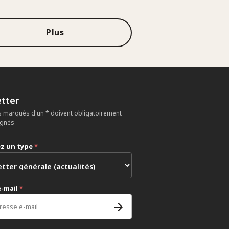
Plus
tter
 marqués d'un * doivent obligatoirement
ignés
ez un type
*
e-mail
*