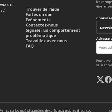
les champs
evues et
être rense
Trouver de l'aide
n, à
Faites un don
Choisiss
Evènements
Contactez-nous
Signaler un comportement
problématique
Adresse 
Travaillez avec nous
FAQ
Pour savoi
veuillez co
Remise sur les impôts
Paramètres de confidentialité
Lignes directrices
Co