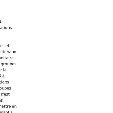
d
lations
es et
ationaux.
anitaire
t groupes
r la
R à
tions
roupes
 n’est
s.
mettre en
isant à