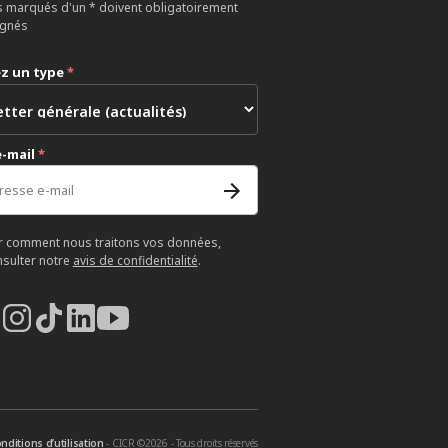
 marqués d'un * doivent obligatoirement
ignés
ez un type
*
e-mail
*
r comment nous traitons vos données,
nsulter notre
avis de confidentialité
.
nditions d’utilisation
- CICR ©2026 - Tous droits réservés