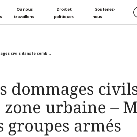
Où nous
Droit et
Soutenez-
és
travaillons
politiques
nous
ges civils dans le comb...
es dommages civils
 zone urbaine – M
es groupes armés