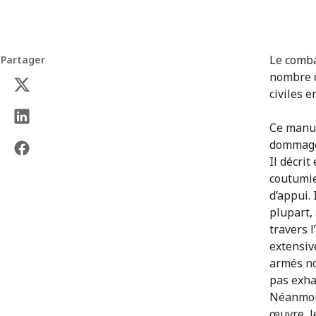
Le comba
Partager
nombre d
civiles 
Ce manue
dommages
Il décrit
coutumie
d’appui.
plupart,
travers 
extensiv
armés no
pas exha
Néanmoin
œuvre, l