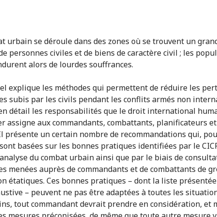
t urbain se déroule dans des zones où se trouvent un gran
e personnes civiles et de biens de caractère civil ; les popu
endurent alors de lourdes souffrances.
l explique les méthodes qui permettent de réduire les pert
 subis par les civils pendant les conflits armés non intern
 en détail les responsabilités que le droit international hum
r assigne aux commandants, combattants, planificateurs e
 Il présente un certain nombre de recommandations qui, pou
 sont basées sur les bonnes pratiques identifiées par le CIC
l’analyse du combat urbain ainsi que par le biais de consulta
es menées auprès de commandants et de combattants de g
n étatiques. Ces bonnes pratiques – dont la liste présentée
ustive – peuvent ne pas être adaptées à toutes les situation
s, tout commandant devrait prendre en considération, et 
es mesures préconisées, de même que toute autre mesure v