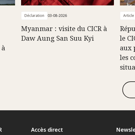
Déclaration
03-08-2026
Article
Myanmar : visite du CICR à
Répu
Daw Aung San Suu Kyi
le C
 à
aux 
les c
situ
R
Accès direct
Newsle