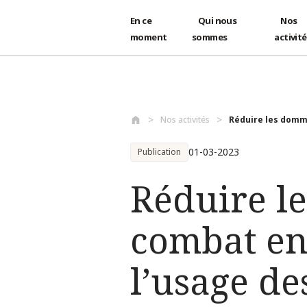
En ce
Qui nous
Nos
moment
sommes
activit
Aller au contenu principal
Nos activités
Réduire les domma
01-03-2023
Publication
Réduire l
combat en
l’usage d