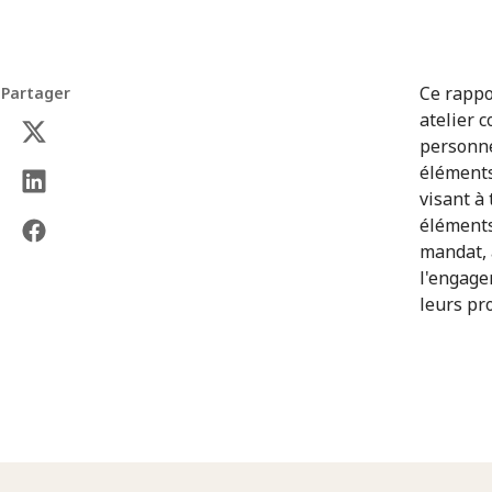
Ce rappo
Partager
atelier 
personne
éléments
visant à
éléments 
mandat, 
l'engage
leurs pr