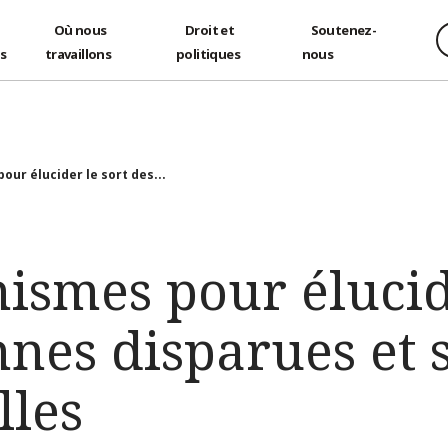
Où nous
Droit et
Soutenez-
és
travaillons
politiques
nous
ur élucider le sort des...
ismes pour élucide
nes disparues et 
lles