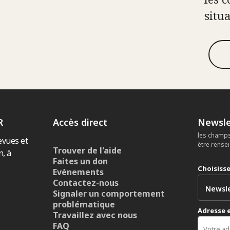
situ
R
Accès direct
Newsle
les champs
evues et
être rense
Trouver de l'aide
n, à
Faites un don
Choisiss
Evènements
Contactez-nous
Signaler un comportement
problématique
Adresse 
Travaillez avec nous
FAQ