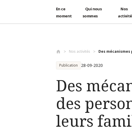
En ce
Qui nous
Nos
moment
sommes
activit
Aller au contenu principal
Nos activités
Des mécanismes po
28-09-2020
Publication
Des mécan
des person
leurs fami