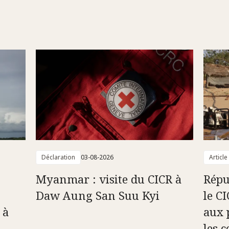
Déclaration
03-08-2026
Article
Myanmar : visite du CICR à
Répu
Daw Aung San Suu Kyi
le C
 à
aux 
les c