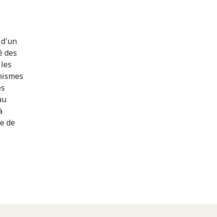
 d'un
é des
 les
anismes
es
au
à
e de