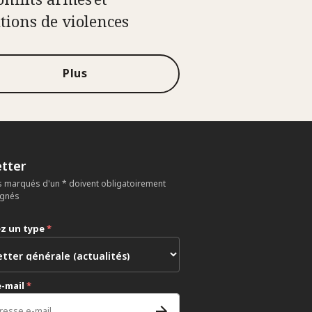
ations de violences
Plus
tter
 marqués d'un * doivent obligatoirement
ignés
ez un type
*
e-mail
*