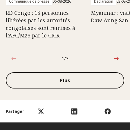
Communiqué de presse
06-08-2026
Déclaration
03-08-2
RD Congo : 15 personnes
Myanmar : visi
libérées par les autorités
Daw Aung San 
congolaises sont remises à
l’AFC/M23 par le CICR
1/3
1sur3
Plus
Partager