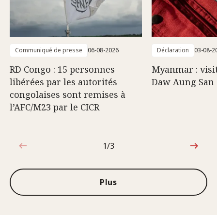
Communiqué de presse
06-08-2026
Déclaration
03-08-2
RD Congo : 15 personnes
Myanmar : visi
libérées par les autorités
Daw Aung San 
congolaises sont remises à
l’AFC/M23 par le CICR
1/3
1sur3
Plus