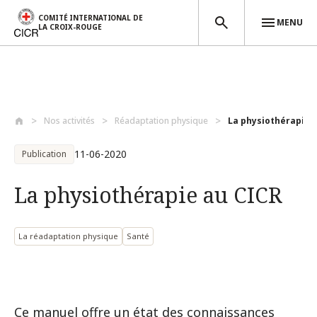
COMITÉ INTERNATIONAL DE
MENU
LA CROIX-ROUGE
Aller au contenu principal
Nos activités
Réadaptation physique
La physiothérapie 
11-06-2020
Publication
La physiothérapie au CICR
La réadaptation physique
Santé
Ce manuel offre un état des connaissances