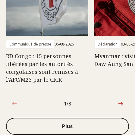
Communiqué de presse
06-08-2026
Déclaration
03-08-2
RD Congo : 15 personnes
Myanmar : visi
libérées par les autorités
Daw Aung San 
congolaises sont remises à
l’AFC/M23 par le CICR
1/3
1sur3
Plus