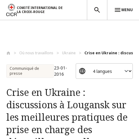
COMITÉ INTERNATIONAL DE
MENU
LA CROIX-ROUGE
Aller au contenu principal
Où nous travaillons
Ukraine
Crise en Ukraine : discussio
23-01-
Communiqué de
presse
2016
Crise en Ukraine :
discussions à Lougansk sur
les meilleures pratiques de
prise en charge des